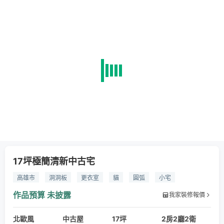
17坪極簡清新中古宅
高雄市
洞洞板
更衣室
貓
圓弧
小宅
小坪數
舊翻新
中古屋翻新
拉門
綠建材
歐德
作品預算
未披露
我家裝修報價
系統櫃
系統家具
歐德木地板
木地板
鋁框玻璃拉門
北歐風
中古屋
17坪
2房2廳2衛