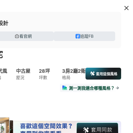
設計
看官網
追蹤FB
宅
代風
中古屋
28坪
3房2廳2衛
套用這個風格
格
屋況
坪數
格局
測一測我適合哪種風格？