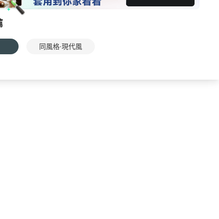
薦
同風格·現代風